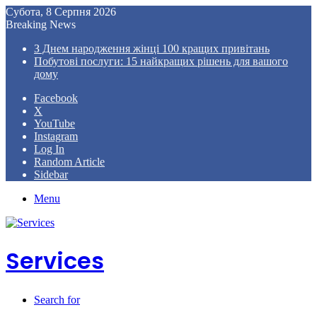
Субота, 8 Серпня 2026
Breaking News
З Днем народження жінці 100 кращих привітань
Побутові послуги: 15 найкращих рішень для вашого
дому
Facebook
X
YouTube
Instagram
Log In
Random Article
Sidebar
Menu
Services
Search for